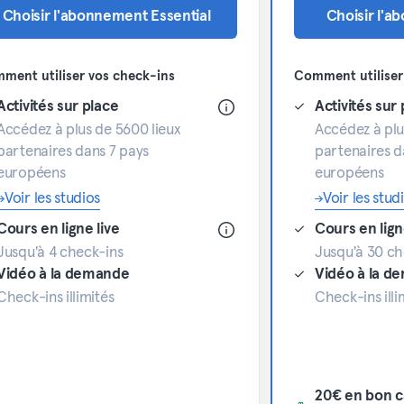
Choisir l'abonnement Essential
Choisir l'a
ment utiliser vos check-ins
Comment utiliser
Activités sur place
Activités sur
Accédez à plus de 5600 lieux
Accédez à plu
partenaires dans 7 pays
partenaires d
européens
européens
Voir les studios
Voir les stud
Cours en ligne live
Cours en lign
Jusqu'à 4 check-ins
Jusqu'à 30 ch
Vidéo à la demande
Vidéo à la d
Check-ins illimités
Check-ins illi
20€ en bon c