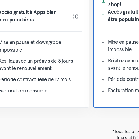
shop!
Accès gratuit
Accès gratuit à Apps bien-
être populair
être populaires
Mise en paus
Mise en pause et downgrade
impossible
impossible
Résiliez avec 
Résiliez avec un préavis de 3 jours
avant le reno
avant le renouvellement
Période contr
Période contractuelle de 12 mois
Facturation m
Facturation mensuelle
*Tous les pri
jours, 4 fo