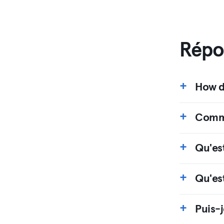
Répo
How d
Comme
Qu'es
Qu'es
Puis-