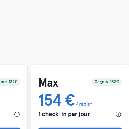
Max
nez 132€
Gagnez 132€
154 €
/ mois*
1 check-in par jour