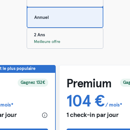
Le plus populaire
Annuel
2 Ans
Meilleure offre
le plus populaire
Premium
Gagnez 132€
Gag
104 €
 mois*
/ mois*
ar jour
1 check-in par jour