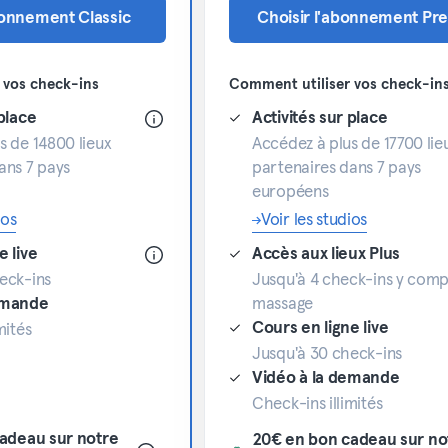
bonnement Classic
Choisir l'abonnement P
 vos check-ins
Comment utiliser vos check-in
 place
Activités sur place
s de 14800 lieux
Accédez à plus de 17700 lie
ans 7 pays
partenaires dans 7 pays
européens
ios
Voir les studios
e live
Accès aux lieux Plus
eck-ins
Jusqu'à 4 check-ins y compr
emande
massage
Cours en ligne live
mités
Jusqu'à 30 check-ins
Vidéo à la demande
Check-ins illimités
adeau sur notre
20€ en bon cadeau sur no