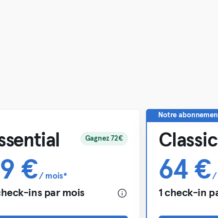
Notre abonnement 
ssential
Classic
Gagnez 72€
9 €
64 €
/ mois*
/
check-ins par mois
1 check-in p