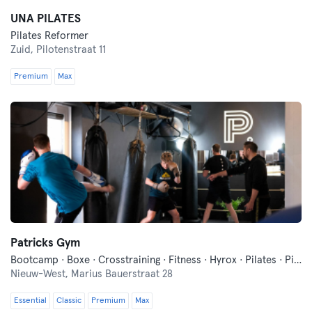
UNA PILATES
Pilates Reformer
Zuid,
Pilotenstraat 11
Premium
Max
Patricks Gym
Bootcamp · Boxe · Crosstraining · Fitness · Hyrox · Pilates · Pilates Reformer
Nieuw-West,
Marius Bauerstraat 28
Essential
Classic
Premium
Max