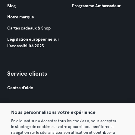
Blog
Programme Ambassadeur
Notre marque
Cartes cadeaux & Shop
Législation européenne sur
l’accessibilité 2025
Service clients
Centre d'aide
Nous personnalisons votre expérience
En cliquant sur « Accepter tous les cookies », vous acceptez
le stockage de cookies sur votre appareil pour améliorer la
© 2026 Urban Sports Group GmbH. All rights reserved.
navigation sur le site, analyser son utilisation et contribuer à