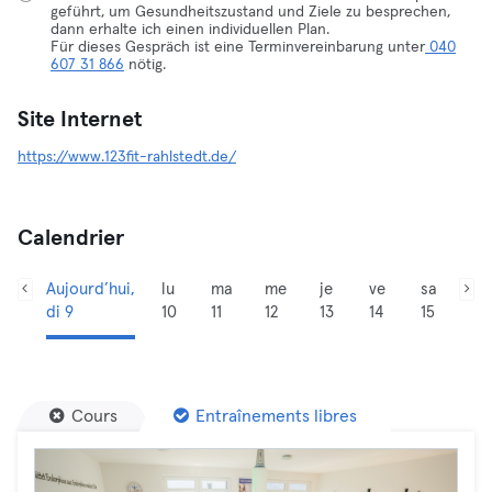
geführt, um Gesundheitszustand und Ziele zu besprechen,
dann erhalte ich einen individuellen Plan.
Für dieses Gespräch ist eine Terminvereinbarung unter
040
607 31 866
nötig.
Site Internet
https://www.123fit-rahlstedt.de/
Calendrier
Aujourd’hui,
lu
ma
me
je
ve
sa
di 9
10
11
12
13
14
15
Cours
Entraînements libres