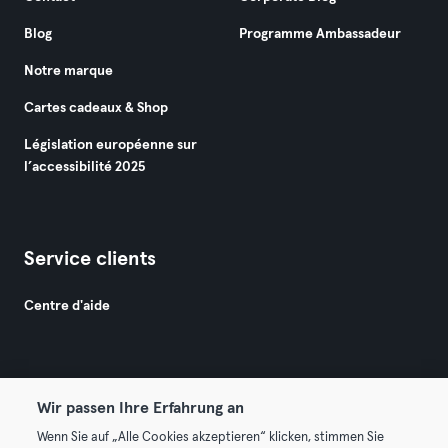
Blog
Programme Ambassadeur
Notre marque
Cartes cadeaux & Shop
Législation européenne sur
l’accessibilité 2025
Service clients
Centre d'aide
Wir passen Ihre Erfahrung an
Wenn Sie auf „Alle Cookies akzeptieren“ klicken, stimmen Sie
© 2026 Urban Sports Group GmbH. All rights reserved.