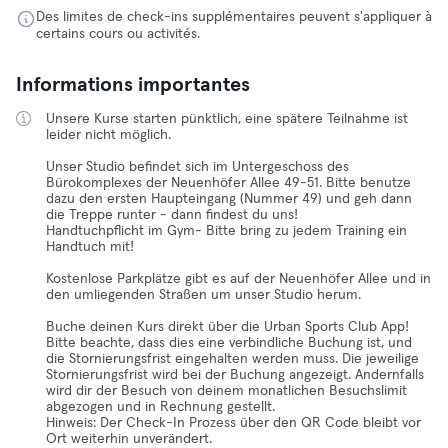
Des limites de check-ins supplémentaires peuvent s'appliquer à
certains cours ou activités.
Informations importantes
Unsere Kurse starten pünktlich, eine spätere Teilnahme ist
leider nicht möglich.
Unser Studio befindet sich im Untergeschoss des
Bürokomplexes der Neuenhöfer Allee 49-51. Bitte benutze
dazu den ersten Haupteingang (Nummer 49) und geh dann
die Treppe runter - dann findest du uns!
Handtuchpflicht im Gym- Bitte bring zu jedem Training ein
Handtuch mit!
Kostenlose Parkplätze gibt es auf der Neuenhöfer Allee und in
den umliegenden Straßen um unser Studio herum.
Buche deinen Kurs direkt über die Urban Sports Club App!
Bitte beachte, dass dies eine verbindliche Buchung ist, und
die Stornierungsfrist eingehalten werden muss. Die jeweilige
Stornierungsfrist wird bei der Buchung angezeigt. Andernfalls
wird dir der Besuch von deinem monatlichen Besuchslimit
abgezogen und in Rechnung gestellt.
Hinweis: Der Check-In Prozess über den QR Code bleibt vor
Ort weiterhin unverändert.