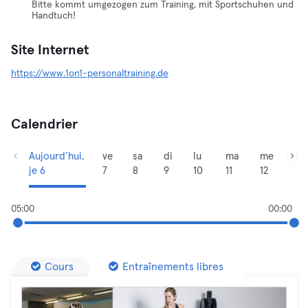
Bitte kommt umgezogen zum Training, mit Sportschuhen und
Handtuch!
Site Internet
https://www.1on1-personaltraining.de
Calendrier
Aujourd’hui,
ve
sa
di
lu
ma
me
je 6
7
8
9
10
11
12
05:00
00:00
Cours
Entraînements libres