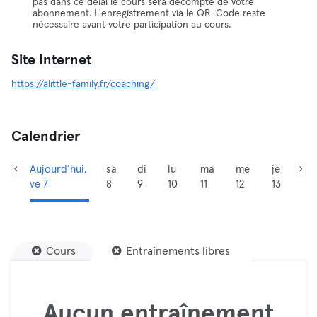
pas dans ce délai le cours sera décompté de votre
abonnement. L'enregistrement via le QR-Code reste
nécessaire avant votre participation au cours.
Site Internet
https://alittle-family.fr/coaching/
Calendrier
Aujourd’hui,
sa
di
lu
ma
me
je
ve 7
8
9
10
11
12
13
Cours
Entraînements libres
Aucun entraînement