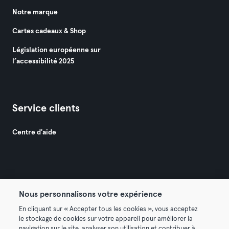
Notre marque
Cartes cadeaux & Shop
Législation européenne sur
l’accessibilité 2025
Service clients
Centre d'aide
Nous personnalisons votre expérience
© 2026 Urban Sports Group GmbH. All rights reserved.
En cliquant sur « Accepter tous les cookies », vous acceptez
Conditions générales
Politique de confidentialité
le stockage de cookies sur votre appareil pour améliorer la
navigation sur le site, analyser son utilisation et contribuer à