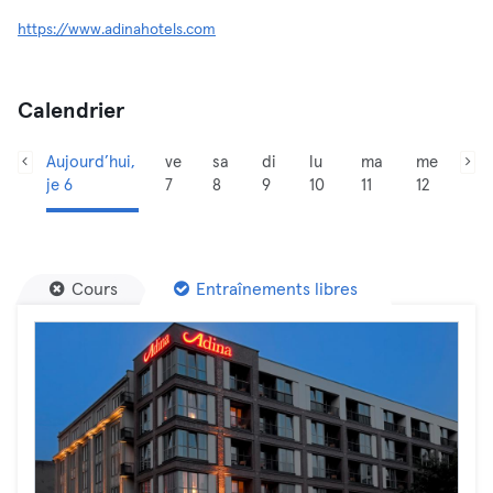
https://www.adinahotels.com
Calendrier
Aujourd’hui,
ve
sa
di
lu
ma
me
je 6
7
8
9
10
11
12
Cours
Entraînements libres