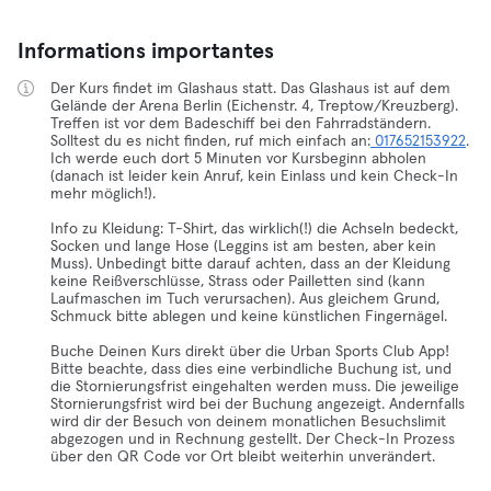
Informations importantes
Der Kurs findet im Glashaus statt. Das Glashaus ist auf dem
Gelände der Arena Berlin (Eichenstr. 4, Treptow/Kreuzberg).
Treffen ist vor dem Badeschiff bei den Fahrradständern.
Solltest du es nicht finden, ruf mich einfach an:
017652153922
.
Ich werde euch dort 5 Minuten vor Kursbeginn abholen
(danach ist leider kein Anruf, kein Einlass und kein Check-In
mehr möglich!).
Info zu Kleidung: T-Shirt, das wirklich(!) die Achseln bedeckt,
Socken und lange Hose (Leggins ist am besten, aber kein
Muss). Unbedingt bitte darauf achten, dass an der Kleidung
keine Reißverschlüsse, Strass oder Pailletten sind (kann
Laufmaschen im Tuch verursachen). Aus gleichem Grund,
Schmuck bitte ablegen und keine künstlichen Fingernägel.
Buche Deinen Kurs direkt über die Urban Sports Club App!
Bitte beachte, dass dies eine verbindliche Buchung ist, und
die Stornierungsfrist eingehalten werden muss. Die jeweilige
Stornierungsfrist wird bei der Buchung angezeigt. Andernfalls
wird dir der Besuch von deinem monatlichen Besuchslimit
abgezogen und in Rechnung gestellt. Der Check-In Prozess
über den QR Code vor Ort bleibt weiterhin unverändert.