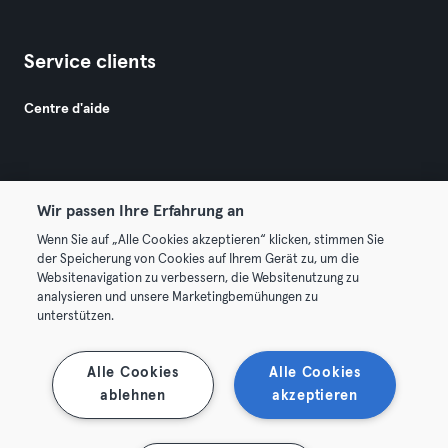
Service clients
Centre d'aide
Wir passen Ihre Erfahrung an
Wenn Sie auf „Alle Cookies akzeptieren“ klicken, stimmen Sie
© 2026 Urban Sports Group GmbH. All rights reserved.
der Speicherung von Cookies auf Ihrem Gerät zu, um die
Conditions générales
Politique de confidentialité
Websitenavigation zu verbessern, die Websitenutzung zu
analysieren und unsere Marketingbemühungen zu
Mentions légales
Résilier les contrats ici
unterstützen.
Se rétracter ici
Alle Cookies
Alle Cookies
ablehnen
akzeptieren