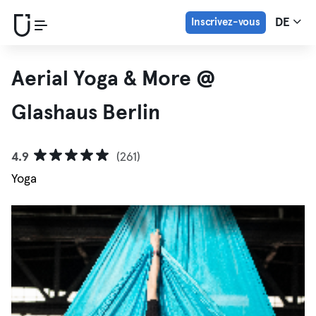
Inscrivez-vous
DE
Aerial Yoga & More @
Glashaus Berlin
4.9
(261)
Yoga