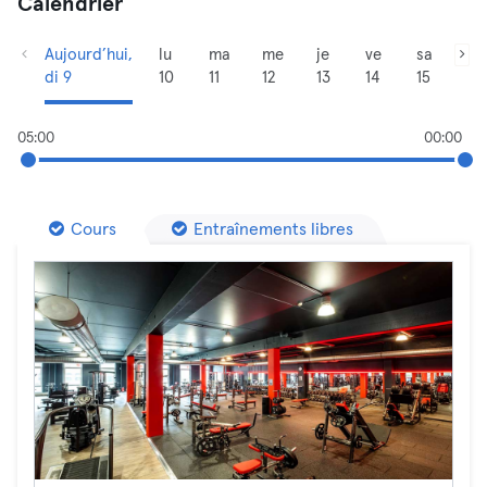
Calendrier
Aujourd’hui,
lu
ma
me
je
ve
sa
di 9
10
11
12
13
14
15
05:00
00:00
Cours
Entraînements libres