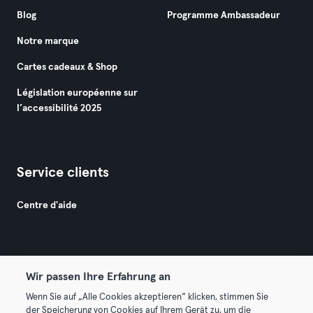
Blog
Programme Ambassadeur
Notre marque
Cartes cadeaux & Shop
Législation européenne sur
l’accessibilité 2025
Service clients
Centre d'aide
Wir passen Ihre Erfahrung an
Wenn Sie auf „Alle Cookies akzeptieren“ klicken, stimmen Sie
© 2026 Urban Sports Group GmbH. All rights reserved.
der Speicherung von Cookies auf Ihrem Gerät zu, um die