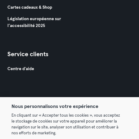
Cartes cadeaux & Shop
Législation européenne sur
l’accessibilité 2025
Service clients
Centre d'aide
Nous personnalisons votre expérience
© 2026 Urban Sports Group GmbH. All rights reserved.
En cliquant sur « Accepter tous les cookies », vous acceptez
Conditions générales
Politique de confidentialité
le stockage de cookies sur votre appareil pour améliorer la
navigation sur le site, analyser son utilisation et contribuer à
Mentions légales
Résilier les contrats ici
nos efforts de marketing.