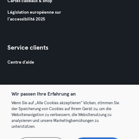
Cartes cadeaux & Shop
Législation européenne sur
l’accessibilité 2025
Service clients
Centre d'aide
Wir passen Ihre Erfahrung an
Wenn Sie auf „Alle Cookies akzeptieren“ klicken, stimmen Sie
© 2026 Urban Sports Group GmbH. All rights reserved.
der Speicherung von Cookies auf Ihrem Gerät zu, um die
Conditions générales
Politique de confidentialité
Websitenavigation zu verbessern, die Websitenutzung zu
analysieren und unsere Marketingbemühungen zu
Mentions légales
Résilier les contrats ici
unterstützen.
Se rétracter ici