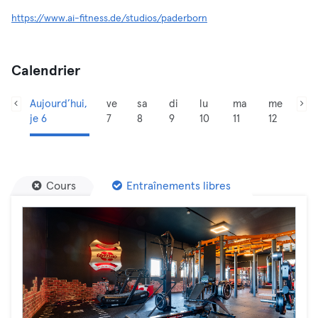
https://www.ai-fitness.de/studios/paderborn
Calendrier
Aujourd’hui,
ve
sa
di
lu
ma
me
je 6
7
8
9
10
11
12
Cours
Entraînements libres