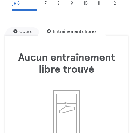
je 6
7
8
9
10
11
12
Cours
Entraînements libres
Aucun entraînement
libre trouvé