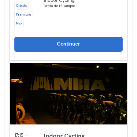
Indoor Cycling
Classic
Dreta de l'Eixample
Premium
Max
Continuer
17:15 —
Indoor Cycling