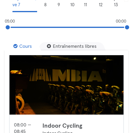
ve 7
8
9
10
11
12
13
05:00
00:00
Cours
Entraînements libres
08:00 —
Indoor Cycling
08:45