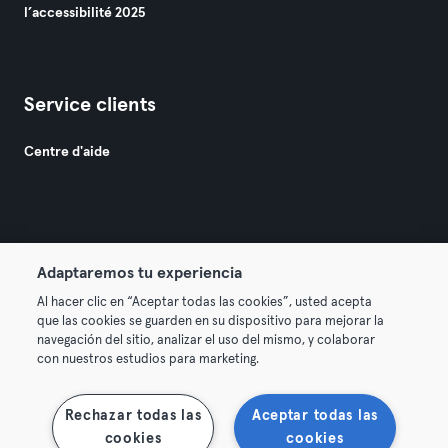
l’accessibilité 2025
Service clients
Centre d'aide
Adaptaremos tu experiencia
© 2026 Urban Sports Group GmbH. All rights reserved.
Al hacer clic en “Aceptar todas las cookies”, usted acepta
Conditions générales
Politique de confidentialité
que las cookies se guarden en su dispositivo para mejorar la
navegación del sitio, analizar el uso del mismo, y colaborar
Mentions légales
Résilier les contrats ici
con nuestros estudios para marketing.
Se rétracter ici
Rechazar todas las
Aceptar todas las
cookies
cookies