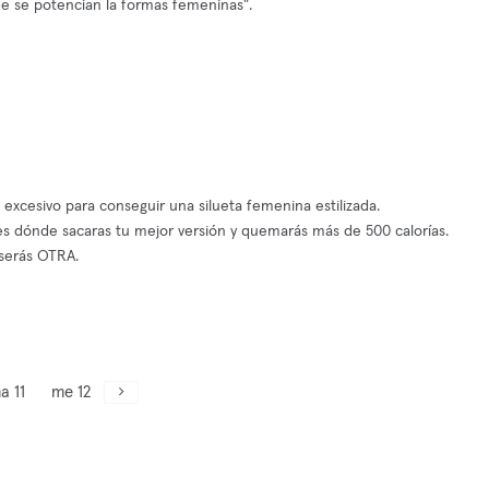
e se potencian la formas femeninas".
 excesivo para conseguir una silueta femenina estilizada.
ones dónde sacaras tu mejor versión y quemarás más de 500 calorías.
 serás OTRA.
a 11
me 12