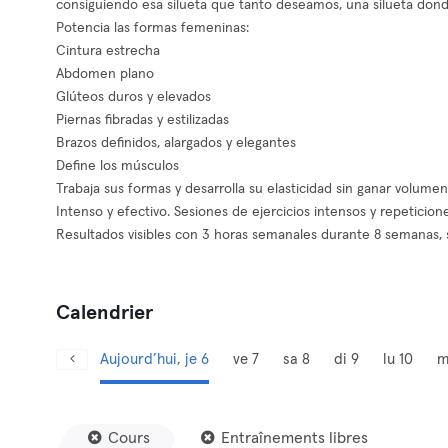
consiguiendo esa silueta que tanto deseamos, una silueta dond
Potencia las formas femeninas:
Cintura estrecha
Abdomen plano
Glúteos duros y elevados
Piernas fibradas y estilizadas
Brazos definidos, alargados y elegantes
Define los músculos
Trabaja sus formas y desarrolla su elasticidad sin ganar volumen
Intenso y efectivo. Sesiones de ejercicios intensos y repetici
Resultados visibles con 3 horas semanales durante 8 semanas,
Calendrier
Aujourd’hui, je 6
ve 7
sa 8
di 9
lu 10
m
Cours
Entraînements libres