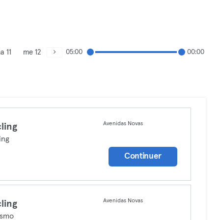
a 11
me 12
05:00
00:00
Avenidas Novas
ling
ing
Continuer
Avenidas Novas
ling
ismo