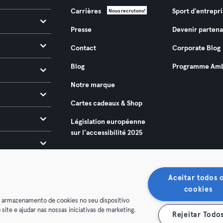
Carrières
Sport d'entrepri
Nous recrutons!
Presse
Devenir partena
Contact
Corporate Blog
Blog
Programme Amb
Notre marque
Cartes cadeaux & Shop
Législation européenne
sur l’accessibilité 2025
Aceitar todos 
cookies
o armazenamento de cookies no seu dispositivo
 site e ajudar nas nossas iniciativas de marketing.
Rejeitar Todo
énérales
Politique de confidentialité
Mentions légales