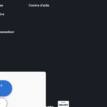
se
Centre d'aide
ire
assadeur
os
s