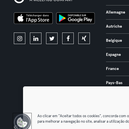
Allemagne
Autriche
Belgique
Espagne
France
Pays-Bas
Portugal
Ao clicar em "Aceitar todos os cookies", concorda com 
para melhorar a navegação no site, analisar a utilização do
© 2026 Urban Sports Group GmbH. All rights reserved.
Conditions g