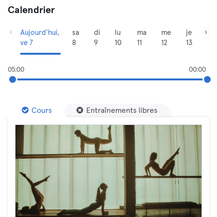
Calendrier
Aujourd’hui,
sa
di
lu
ma
me
je
ve 7
8
9
10
11
12
13
05:00
00:00
Cours
Entraînements libres