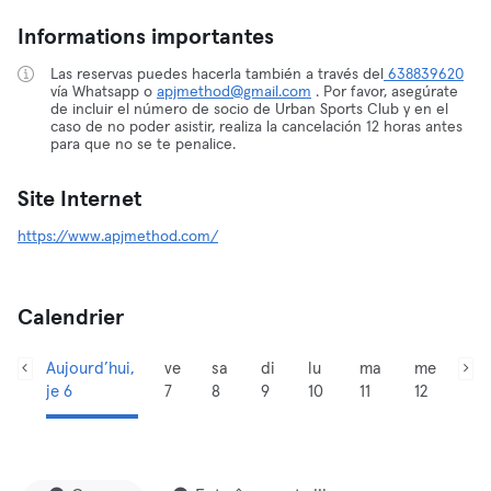
Informations importantes
Las reservas puedes hacerla también a través del
638839620
vía Whatsapp o
apjmethod@gmail.com
. Por favor, asegúrate
de incluir el número de socio de Urban Sports Club y en el
caso de no poder asistir, realiza la cancelación 12 horas antes
para que no se te penalice.
Site Internet
https://www.apjmethod.com/
Calendrier
Aujourd’hui,
ve
sa
di
lu
ma
me
je 6
7
8
9
10
11
12