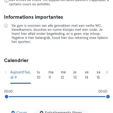
Des limites de check-ins supplémentaires peuvent s'appliquer à
certains cours ou activités.
Informations importantes
De gym is voorzien van alle gemakken met een nette WC,
kleedkamers, douches en ruime kluisjes met een code. Je
traint hier altijd onder begeleiding, er is geen vrije inloop.
Hygiëne is hier belangrijk, houd hier dus rekening mee tijdens
het sporten.
Calendrier
Aujourd’hui,
lu
ma
me
je
ve
sa
di 9
10
11
12
13
14
15
05:00
00:00
Cours
Entraînements libres