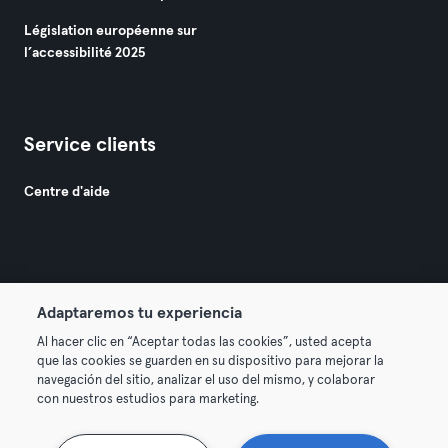
Législation européenne sur
l’accessibilité 2025
Service clients
Centre d'aide
Adaptaremos tu experiencia
© 2026 Urban Sports Group GmbH. All rights reserved.
Al hacer clic en “Aceptar todas las cookies”, usted acepta
Conditions générales
Politique de confidentialité
que las cookies se guarden en su dispositivo para mejorar la
navegación del sitio, analizar el uso del mismo, y colaborar
Mentions légales
Résilier les contrats ici
con nuestros estudios para marketing.
Se rétracter ici