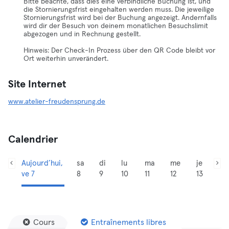
Bitte beachte, dass dies eine verbindliche Buchung ist, und
die Stornierungsfrist eingehalten werden muss. Die jeweilige
Stornierungsfrist wird bei der Buchung angezeigt. Andernfalls
wird dir der Besuch von deinem monatlichen Besuchslimit
abgezogen und in Rechnung gestellt.
Hinweis: Der Check-In Prozess über den QR Code bleibt vor
Ort weiterhin unverändert.
Site Internet
www.atelier-freudensprung.de
Calendrier
Aujourd’hui,
sa
di
lu
ma
me
je
ve 7
8
9
10
11
12
13
Cours
Entraînements libres