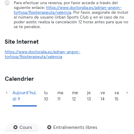
Para efectuar una reserva, por favor accede a través del
siguiente enlace:
https://www.doctoralia.es/adrian-angon-
tortosa/fisioterapeuta/valencia
. Por favor, asegúrate de incluir
el número de usuario Urban Sports Club y, en el caso de no
poder asistir, realiza la cancelación 12 horas antes para que no
se te penalice.
Site Internet
https://www.doctoralia.es/adrian-angon-
tortosa/fisioterapeuta/valencia
Calendrier
Aujourd’hui,
lu
ma
me
je
ve
sa
di 9
10
11
12
13
14
15
Cours
Entraînements libres