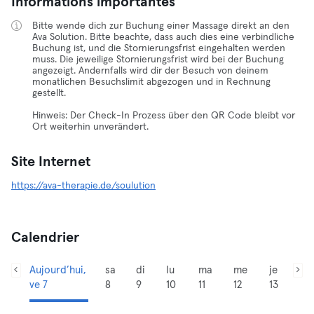
Informations importantes
Bitte wende dich zur Buchung einer Massage direkt an den
Ava Solution. Bitte beachte, dass auch dies eine verbindliche
Buchung ist, und die Stornierungsfrist eingehalten werden
muss. Die jeweilige Stornierungsfrist wird bei der Buchung
angezeigt. Andernfalls wird dir der Besuch von deinem
monatlichen Besuchslimit abgezogen und in Rechnung
gestellt.
Hinweis: Der Check-In Prozess über den QR Code bleibt vor
Ort weiterhin unverändert.
Site Internet
https://ava-therapie.de/soulution
Calendrier
Aujourd’hui,
sa
di
lu
ma
me
je
ve 7
8
9
10
11
12
13