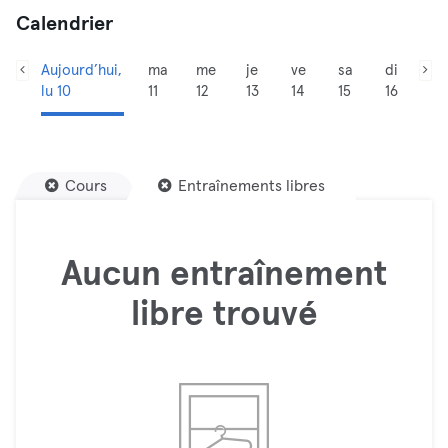
Calendrier
Aujourd’hui,
ma
me
je
ve
sa
di
lu 10
11
12
13
14
15
16
Cours
Entraînements libres
Aucun entraînement
libre trouvé