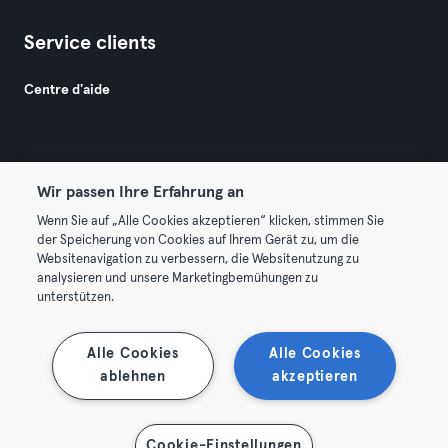
Service clients
Centre d'aide
Wir passen Ihre Erfahrung an
Wenn Sie auf „Alle Cookies akzeptieren“ klicken, stimmen Sie
© 2026 Urban Sports Group GmbH. All rights reserved.
der Speicherung von Cookies auf Ihrem Gerät zu, um die
Conditions générales
Politique de confidentialité
Websitenavigation zu verbessern, die Websitenutzung zu
analysieren und unsere Marketingbemühungen zu
Mentions légales
Résilier les contrats ici
unterstützen.
Se rétracter ici
Alle Cookies
Alle Cookies
ablehnen
akzeptieren
Cookie-Einstellungen