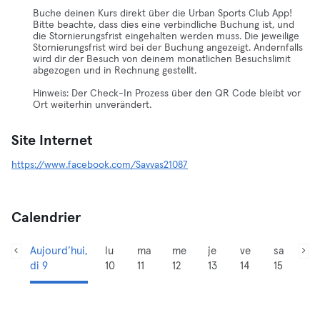
Buche deinen Kurs direkt über die Urban Sports Club App!
Bitte beachte, dass dies eine verbindliche Buchung ist, und
die Stornierungsfrist eingehalten werden muss. Die jeweilige
Stornierungsfrist wird bei der Buchung angezeigt. Andernfalls
wird dir der Besuch von deinem monatlichen Besuchslimit
abgezogen und in Rechnung gestellt.
Hinweis: Der Check-In Prozess über den QR Code bleibt vor
Ort weiterhin unverändert.
Site Internet
https://www.facebook.com/Savvas21087
Calendrier
Aujourd’hui,
lu
ma
me
je
ve
sa
di 9
10
11
12
13
14
15