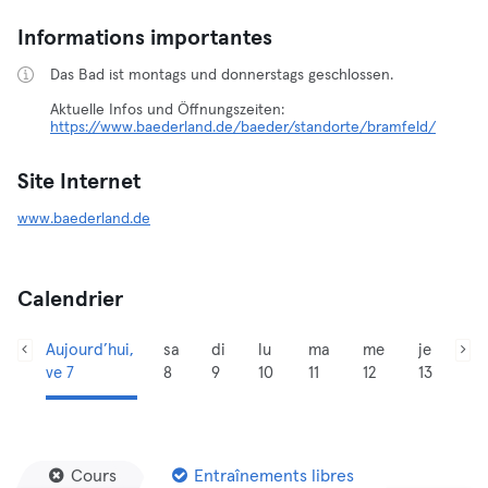
Informations importantes
Das Bad ist montags und donnerstags geschlossen.
https://www.baederland.de/baeder/standorte/bramfeld/
Site Internet
www.baederland.de
Calendrier
Aujourd’hui,
sa
di
lu
ma
me
je
ve 7
8
9
10
11
12
13
Cours
Entraînements libres