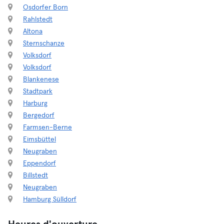
Osdorfer Born
Rahlstedt
Altona
Sternschanze
Volksdorf
Volksdorf
Blankenese
Stadtpark
Harburg
Bergedorf
Farmsen-Berne
Eimsbüttel
Neugraben
Eppendorf
Billstedt
Neugraben
Hamburg Sülldorf