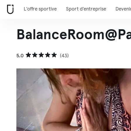
L'offre sportive
Sport d'entreprise
Deveni
BalanceRoom@P
5.0
(43)