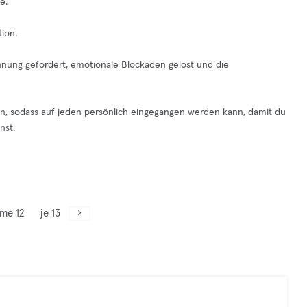
e.
tion.
nnung gefördert, emotionale Blockaden gelöst und die
en, sodass auf jeden persönlich eingegangen werden kann, damit du
nst.
me 12
je 13