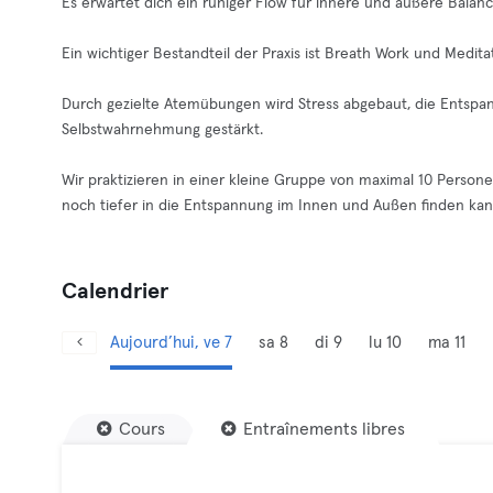
Es erwartet dich ein ruhiger Flow für innere und äußere Balanc
Ein wichtiger Bestandteil der Praxis ist Breath Work und Medita
Durch gezielte Atemübungen wird Stress abgebaut, die Entspa
Selbstwahrnehmung gestärkt.
Wir praktizieren in einer kleine Gruppe von maximal 10 Person
noch tiefer in die Entspannung im Innen und Außen finden kan
Calendrier
Aujourd’hui, ve 7
sa 8
di 9
lu 10
ma 11
Cours
Entraînements libres