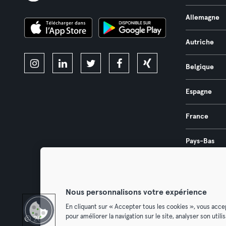
Allemagne
Autriche
Belgique
Espagne
France
Pays-Bas
Portugal
Nous personnalisons votre expérience
En cliquant sur « Accepter tous les cookies », vous acce
pour améliorer la navigation sur le site, analyser son util
© 2026 Urban Sports Group GmbH. All rights reserved.
Conditions g