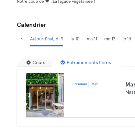
Notre coup de 🖤 : La façade végétalisée !
Calendrier
Aujourd’hui, di 9
lu 10
ma 11
me 12
je 13
Cours
Entraînements libres
Ma
Premium
Max
Mas