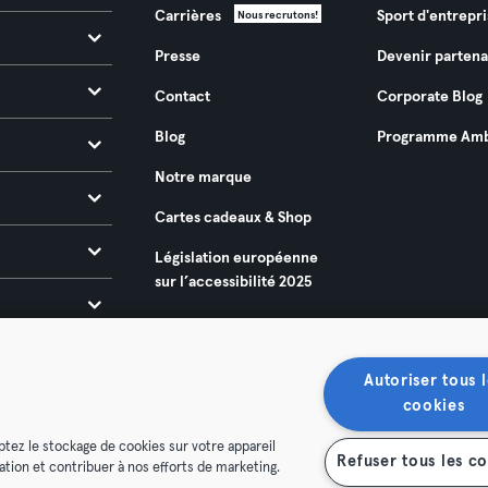
Carrières
Sport d'entrepri
Nous recrutons!
Presse
Devenir partena
Contact
Corporate Blog
Blog
Programme Amb
Notre marque
Cartes cadeaux & Shop
Législation européenne
sur l’accessibilité 2025
Autoriser tous l
cookies
ptez le stockage de cookies sur votre appareil
Refuser tous les c
isation et contribuer à nos efforts de marketing.
énérales
Politique de confidentialité
Mentions légales