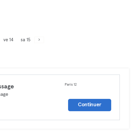
ve 14
sa 15
Paris 12
ssage
sage
Continuer