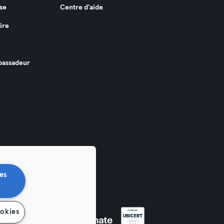
se
Centre d'aide
ire
assadeur
es
ookies