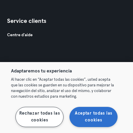
Service clients
Centre d'aide
Adaptaremos tu experiencia
© 2026 Urban Sports Group GmbH. All rights reserved.
Al hacer clic en “Aceptar todas las cookies”, usted acepta
Conditions générales
Politique de confidentialité
que las cookies se guarden en su dispositivo para mejorar la
navegación del sitio, analizar el uso del mismo, y colaborar
Mentions légales
Résilier les contrats ici
con nuestros estudios para marketing.
Se rétracter ici
Rechazar todas las
Aceptar todas las
cookies
cookies