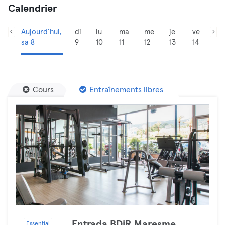
Calendrier
Aujourd’hui,
di
lu
ma
me
je
ve
sa 8
9
10
11
12
13
14
Cours
Entraînements libres
Entrada BDiR Maresme
Essential