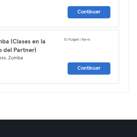
a
Continuer
El Putget i Farrò
ba (Clases en la
 del Partner)
ess, Zumba
Continuer