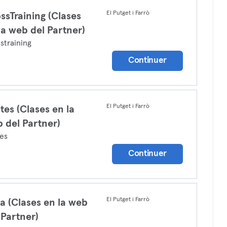
El Putget i Farrò
ssTraining (Clases
la web del Partner)
straining
Continuer
El Putget i Farrò
ates (Clases en la
 del Partner)
tes
Continuer
El Putget i Farrò
a (Clases en la web
 Partner)