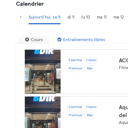
Calendrier
Aujourd’hui, sa 8
di 9
lu 10
ma 11
me 12
Cours
Entraînements libres
AC
Essential
Classic
Fitn
Premium
Max
Aqu
Essential
Classic
del
Premium
Max
Aqu