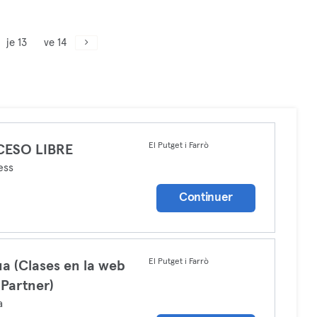
je 13
ve 14
El Putget i Farrò
CESO LIBRE
ess
Continuer
El Putget i Farrò
a (Clases en la web
 Partner)
a