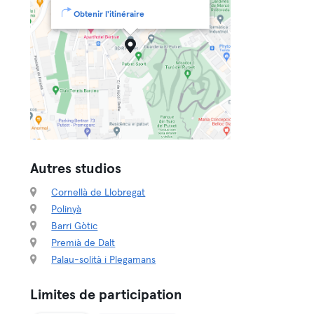
Obtenir l'itinéraire
Autres studios
Cornellà de Llobregat
Polinyà
Barri Gòtic
Premià de Dalt
Palau-solità i Plegamans
Limites de participation