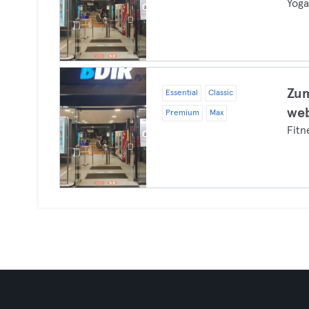
Yog
Zum
Essential
Classic
web
Premium
Max
Fitn