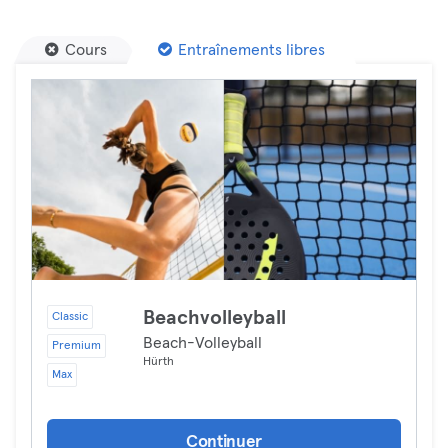
Cours
Entraînements libres
Beachvolleyball
Classic
Beach-Volleyball
Premium
Hürth
Max
Continuer