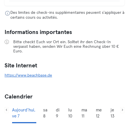
Des limites de check-ins supplémentaires peuvent s'appliquer à
certains cours ou activités.
Informations importantes
Bitte checkt Euch vor Ort ein. Solltet ihr den Check-In
verpasst haben, senden Wir Euch eine Rechnung über 10 €
Euro.
Site Internet
https://www.beachbase.de
Calendrier
Aujourd’hui,
sa
di
lu
ma
me
je
ve 7
8
9
10
11
12
13