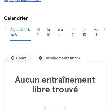
http://lp.beat81.com/usc
Calendrier
Aujourd’hui,
di
lu
ma
me
je
ve
sa 8
9
10
11
12
13
14
Cours
Entraînements libres
Aucun entraînement
libre trouvé