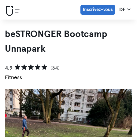
Inscrivez-vous
DE
beSTRONGER Bootcamp
Unnapark
4.9
(34)
Fitness