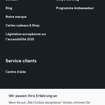
Blog
Programme Ambassadeur
Notre marque
Cartes cadeaux & Shop
Législation européenne sur
l’accessibilité 2025
Service clients
Centre d'aide
Wir passen Ihre Erfahrung an
Wenn Sie auf „Alle Cookies akzeptieren“ klicken, stimmen Sie
© 2026 Urban Sports Group GmbH. All rights reserved.