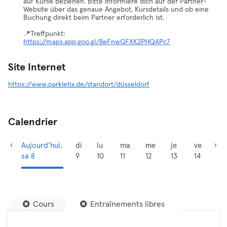
auf Kurse beziehen. Bitte informiere dich auf der Partner-
Website über das genaue Angebot, Kursdetails und ob eine
Buchung direkt beim Partner erforderlich ist.
https://maps.app.goo.gl/8eFnwGFXK2PHQAPc7
Site Internet
https://www.parkletix.de/standort/düsseldorf
Calendrier
Aujourd’hui,
di
lu
ma
me
je
ve
sa 8
9
10
11
12
13
14
Cours
Entraînements libres