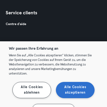
Service clients
Centre d'aide
Wir passen Ihre Erfahrung an
Wenn Sie auf „Alle Cookies akzeptieren“ klicken, stimmen Sie
© 2026 Urban Sports Group GmbH. All rights reserved.
der Speicherung von Cookies auf Ihrem Gerät zu, um die
Conditions générales
Politique de confidentialité
Websitenavigation zu verbessern, die Websitenutzung zu
analysieren und unsere Marketingbemühungen zu
Mentions légales
Résilier les contrats ici
unterstützen.
Se rétracter ici
Alle Cookies
Alle Cookies
ablehnen
akzeptieren