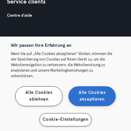
Service clients
Centre d'aide
Wir passen Ihre Erfahrung an
Wenn Sie auf „Alle Cookies akzeptieren“ klicken, stimmen Sie
© 2026 Urban Sports Group GmbH. All rights reserved.
der Speicherung von Cookies auf Ihrem Gerät zu, um die
Conditions générales
Politique de confidentialité
Websitenavigation zu verbessern, die Websitenutzung zu
analysieren und unsere Marketingbemühungen zu
Mentions légales
Résilier les contrats ici
unterstützen.
Se rétracter ici
Alle Cookies
Alle Cookies
ablehnen
akzeptieren
Cookie-Einstellungen