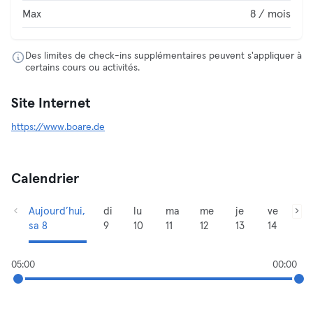
Max
8 / mois
Des limites de check-ins supplémentaires peuvent s'appliquer à
certains cours ou activités.
Site Internet
https://www.boare.de
Calendrier
Aujourd’hui,
di
lu
ma
me
je
ve
sa 8
9
10
11
12
13
14
05:00
00:00