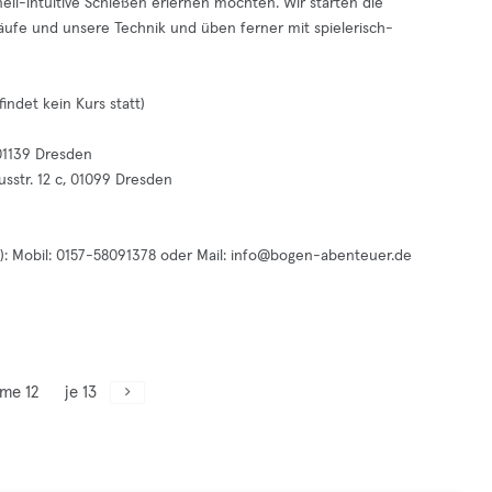
ell-intuitive Schießen erlernen möchten. Wir starten die
läufe und unsere Technik und üben ferner mit spielerisch-
indet kein Kurs statt)
 01139 Dresden
usstr. 12 c, 01099 Dresden
: Mobil: 0157-58091378 oder Mail:
info@bogen-abenteuer.de
me 12
je 13