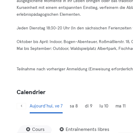
ausgeglichene Momente in ihr Leben bringen oder das tradition
Kurseinheit mit einem entspannten Einstieg, verfeinern die Ab
erlebnispädagogischen Elementen.
Jeden Dienstag 18:30-20 Uhr (In den sächsischen Ferienzeiten f
Oktober bis April: Indoor, Bogen-Abenteuer, Roßmäßlerstr. 18,
Mai bis September: Outdoor, Waldspielplatz Albertpark, Fischha
Teilnahme nach vorheriger Anmeldung (Einweisung erforderlich)
Calendrier
Aujourd’hui, ve 7
sa 8
di 9
lu 10
ma 11
Cours
Entraînements libres