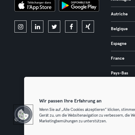
Autriche
Belgique
Espagne
France
Pays-Bas
Portugal
Wir passen Ihre Erfahrung an
Wenn Sie auf „Alle Cookies akzeptieren“ klicken, stimme
Gerät zu, um die Websitenavigation zu verbessern, die W
© 2026 Urban Sports Group GmbH. All rights reserved.
Conditions g
Marketingbemühungen zu unterstützen.
Résilier l