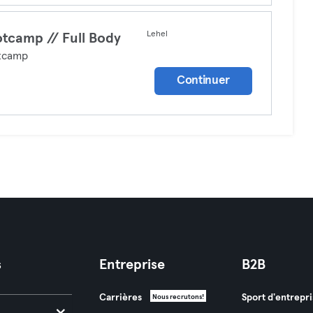
Lehel
tcamp // Full Body
tcamp
Continuer
s
Entreprise
B2B
Carrières
Sport d'entrepri
Nous recrutons!