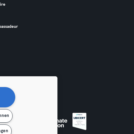
ire
assadeur
ehnen
ngen