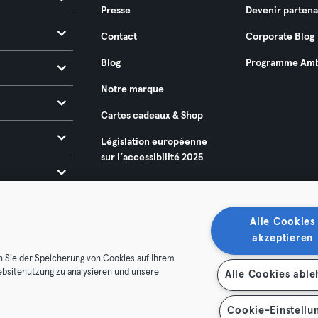
Presse
Devenir partena
Contact
Corporate Blog
Blog
Programme Amb
Notre marque
Cartes cadeaux & Shop
Législation européenne
sur l’accessibilité 2025
Alle Cookies
akzeptieren
n Sie der Speicherung von Cookies auf Ihrem
ebsitenutzung zu analysieren und unsere
Alle Cookies abl
énérales
Politique de confidentialité
Mentions légales
es contrats ici
Se rétracter ici
Cookie-Einstellu