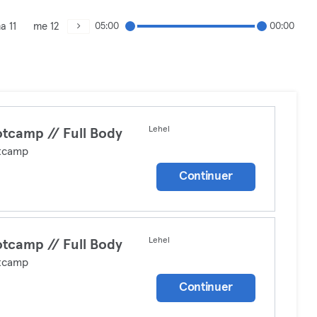
a 11
me 12
05:00
00:00
Lehel
tcamp // Full Body
tcamp
Continuer
Lehel
tcamp // Full Body
tcamp
Continuer