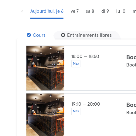
Aujourd’hui, je 6
ve 7
sa 8
di 9
lu 10
m
Cours
Entraînements libres
18:00 — 18:50
Boo
Max
Boo
19:10 — 20:00
Boo
Max
Boo