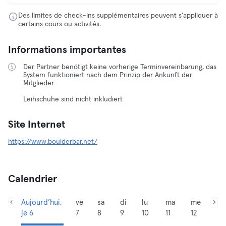
Des limites de check-ins supplémentaires peuvent s'appliquer à
certains cours ou activités.
Informations importantes
Der Partner benötigt keine vorherige Terminvereinbarung, das
System funktioniert nach dem Prinzip der Ankunft der
Mitglieder
Leihschuhe sind nicht inkludiert
Site Internet
https://www.boulderbar.net/
Calendrier
Aujourd’hui,
ve
sa
di
lu
ma
me
je 6
7
8
9
10
11
12