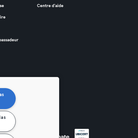
se
Centre d'aide
ire
assadeur
as
las