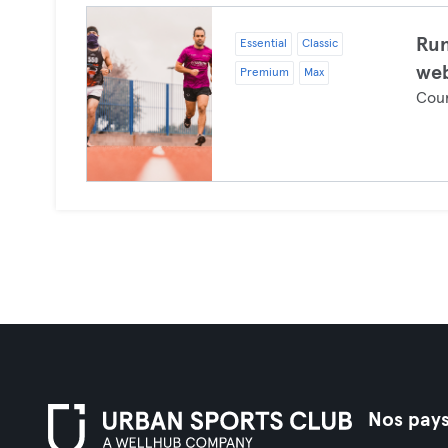
Run
Essential
Classic
web
Premium
Max
Cour
Nos pay