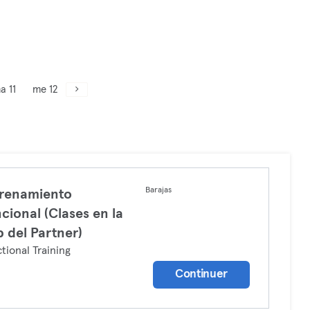
a 11
me 12
Barajas
renamiento
cional (Clases en la
 del Partner)
tional Training
Continuer