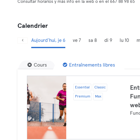
Consultar horarios y más info en la web o en el 667 88 98 65
Calendrier
Aujourd’hui, je 6
ve 7
sa 8
di 9
lu 10
m
Cours
Entraînements libres
Ent
Essential
Classic
Fun
Premium
Max
web
Func