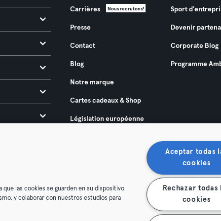
Carrières
Sport d'entrepri
Nous recrutons!
Presse
Devenir partena
Contact
Corporate Blog
Blog
Programme Amb
Notre marque
Cartes cadeaux & Shop
Législation européenne
sur l’accessibilité 2025
Aceptar todas l
cookies
Rechazar todas 
a que las cookies se guarden en su dispositivo
mismo, y colaborar con nuestros estudios para
cookies
énérales
Politique de confidentialité
Mentions légales