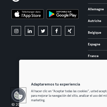
Allemagne
Autriche
Belgique
Espagne
France
Pays-Bas
Portugal
Adaptaremos tu experiencia
Al hacer clic en “Aceptar todas las cookies”, usted acept
para mejorar la navegación del sitio, analizar el uso del 
marketing.
© 2026 Urban Sports Group GmbH. All rights reserved.
Conditions g