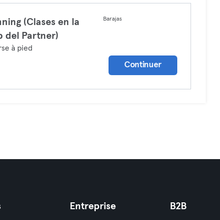
Barajas
ning (Clases en la
 del Partner)
se à pied
Continuer
s
Entreprise
B2B