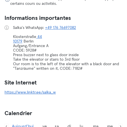
certains cours ou activités.
Informations importantes
Salka's WhatsApp:
+49 176 76697082
Klosterstraße
44
10179
Berlin
Aufgang/Entrance A
CODE: 5928#
Press buzzer next to glass door inside
Take the elevator or stairs to 3rd floor
Our room is to the left of the elevator with a black door and
"Tanzräume" written on it, CODE: 7182#
Site Internet
https://www.linktr.ee/salka_w
Calendrier
Aujourd’hui,
ve
sa
di
lu
ma
me