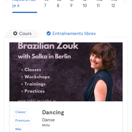
je 6
7
8
9
10
11
12
Cours
Entraînements libres
Dancing
Classic
Danse
Premium
Mitte
Max