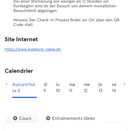
Bei einer Stornierung von weniger als 12 Stunden vor
Kursbeginn wird dir der Besuch von deinem monatlichen
Besuchslimit abgezogen.
Hinweis: Der Check-In Prozess findet vor Ort über den QR
Code statt.
Site Internet
https://www.ingeborg-claire.de
Calendrier
Aujourd’hui,
di
lu
ma
me
je
ve
sa 8
9
10
11
12
13
14
Cours
Entraînements libres