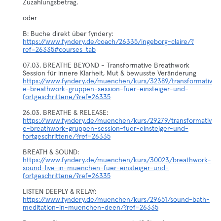
Zuzahlungsbetrag.
oder
https://www.fyndery.de/coach/26335/ingeborg-claire/?
ref=26335#courses_tab
07.03. BREATHE BEYOND - Transformative Breathwork
https://www.fyndery.de/muenchen/kurs/32389/transformativ
e-breathwork-gruppen-session-fuer-einsteiger-und-
fortgeschrittene/?ref=26335
26.03. BREATHE & RELEASE:
https://www.fyndery.de/muenchen/kurs/29279/transformativ
e-breathwork-gruppen-session-fuer-einsteiger-und-
fortgeschrittene/?ref=26335
BREATH & SOUND:
https://www.fyndery.de/muenchen/kurs/30023/breathwork-
sound-live-in-muenchen-fuer-einsteiger-und-
fortgeschrittene/?ref=26335
LISTEN DEEPLY & RELAY:
https://www.fyndery.de/muenchen/kurs/29651/sound-bath-
meditation-in-muenchen-deen/?ref=26335