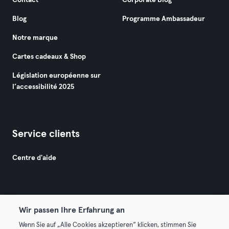
Contact
Corporate Blog
Blog
Programme Ambassadeur
Notre marque
Cartes cadeaux & Shop
Législation européenne sur
l’accessibilité 2025
Service clients
Centre d'aide
Wir passen Ihre Erfahrung an
Wenn Sie auf „Alle Cookies akzeptieren“ klicken, stimmen Sie
© 2026 Urban Sports Group GmbH. All rights reserved.