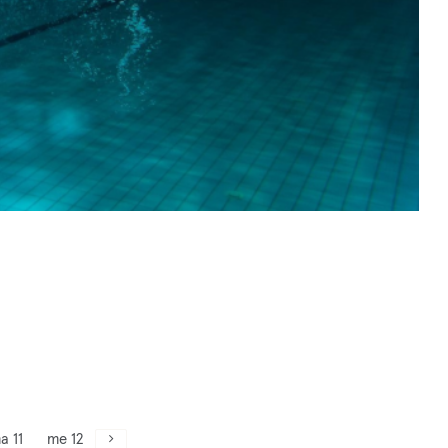
a 11
me 12