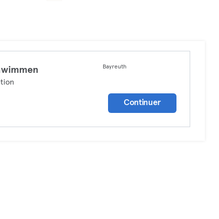
Bayreuth
hwimmen
tion
Continuer