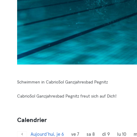
Schwimmen in CabrioSol Ganzjahresbad Pegnitz
CabrioSol Ganzjahresbad Pegnitz freut sich auf Dich!
Calendrier
Aujourd’hui, je 6
ve 7
sa 8
di 9
lu 10
m