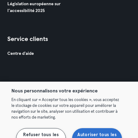
Législation européenne sur
l’accessibilité 2025
Service clients
Centre d'aide
Nous personnalisons votre expérience
© 2026 Urban Sports Group GmbH. All rights reserved.
En cliquant sur « Accepter tous les cookies », vous acceptez
Conditions générales
Politique de confidentialité
le stockage de cookies sur votre appareil pour améliorer la
navigation sur le site, analyser son utilisation et contribuer à
Mentions légales
Résilier les contrats ici
nos efforts de marketing.
Se rétracter ici
Refuser tous les
Autoriser tous les