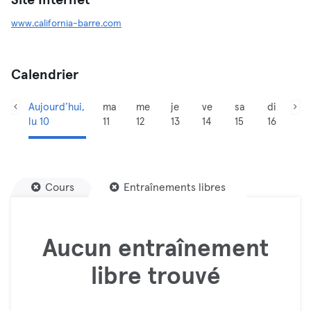
Site Internet
www.california-barre.com
Calendrier
Aujourd’hui,
ma
me
je
ve
sa
di
lu 10
11
12
13
14
15
16
Cours
Entraînements libres
Aucun entraînement
libre trouvé