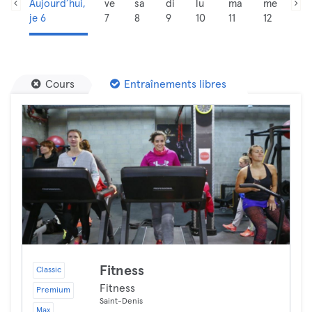
Aujourd’hui,
ve
sa
di
lu
ma
me
je 6
7
8
9
10
11
12
Cours
Entraînements libres
Fitness
Classic
Fitness
Premium
Saint-Denis
Max