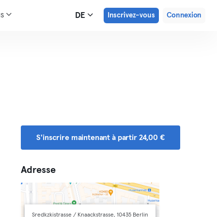
us
DE
Inscrivez-vous
Connexion
S'inscrire maintenant à partir 24,00 €
Adresse
Sredkzkistrasse / Knaackstrasse, 10435 Berlin