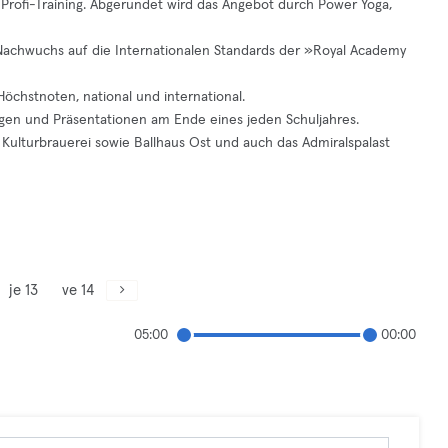
 Profi-Training. Abgerundet wird das Angebot durch Power Yoga,
achwuchs auf die Internationalen Standards der »Royal Academy
öchstnoten, national und international.
gen und Präsentationen am Ende eines jeden Schuljahres.
 Kulturbrauerei sowie Ballhaus Ost und auch das Admiralspalast
je 13
ve 14
05:00
00:00