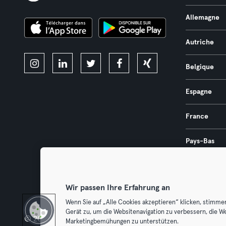
Allemagne
Autriche
Belgique
Espagne
France
Pays-Bas
Portugal
Wir passen Ihre Erfahrung an
Wenn Sie auf „Alle Cookies akzeptieren“ klicken, stimme
Gerät zu, um die Websitenavigation zu verbessern, die W
© 2026 Urban Sports Group GmbH. All rights reserved.
Conditions g
Marketingbemühungen zu unterstützen.