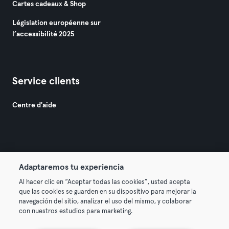
Cartes cadeaux & Shop
Législation européenne sur
l’accessibilité 2025
Service clients
Centre d'aide
Adaptaremos tu experiencia
© 2026 Urban Sports Group GmbH. All rights reserved.
Al hacer clic en “Aceptar todas las cookies”, usted acepta
Conditions générales
Politique de confidentialité
que las cookies se guarden en su dispositivo para mejorar la
navegación del sitio, analizar el uso del mismo, y colaborar
Mentions légales
Résilier les contrats ici
con nuestros estudios para marketing.