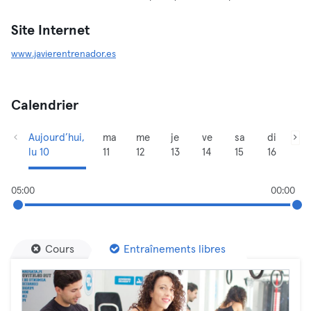
Site Internet
www.javierentrenador.es
Calendrier
Aujourd’hui,
ma
me
je
ve
sa
di
lu 10
11
12
13
14
15
16
05:00
00:00
Cours
Entraînements libres