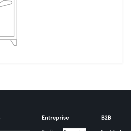
s
Entreprise
B2B