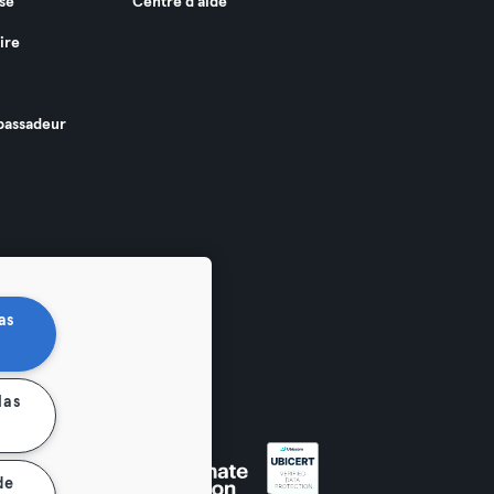
se
Centre d'aide
ire
assadeur
as
las
de