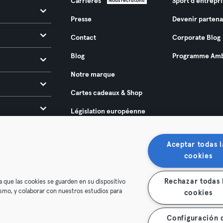
Carrières
Sport d'entrepri
Nous recrutons!
Presse
Devenir partena
Contact
Corporate Blog
Blog
Programme Amb
Notre marque
Cartes cadeaux & Shop
Législation européenne
sur l’accessibilité 2025
Aceptar todas l
cookies
Rechazar todas 
a que las cookies se guarden en su dispositivo
mismo, y colaborar con nuestros estudios para
cookies
énérales
Politique de confidentialité
Mentions légales
Configuración 