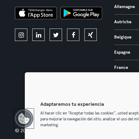
Allemagne
Autriche
Belgique
Espagne
France
Pays-Bas
Portugal
Adaptaremos tu experiencia
Al hacer clic en “Aceptar todas las cookies”, usted acept
para mejorar la navegación del sitio, analizar el uso del 
marketing.
© 2026 Urban Sports Group GmbH. All rights reserved.
Conditions g