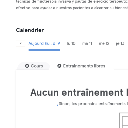
técnicas de fisioterapia invasiva y pautas de ejercicio terapéut
efectivo para ayudar a nuestros pacientes a alcanzar su bienesta
Calendrier
Aujourd’hui, di 9
lu 10
ma 11
me 12
je 13
Cours
Entraînements libres
Aucun entraînement l
.
Sinon, les prochains entraînements l