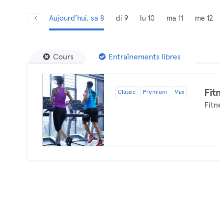
Aujourd’hui, sa 8
di 9
lu 10
ma 11
me 12
Cours
Entraînements libres
Fit
Classic
Premium
Max
Fitn