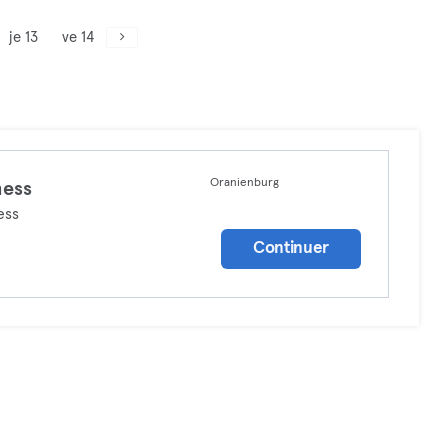
je 13
ve 14
Oranienburg
ness
ess
Continuer