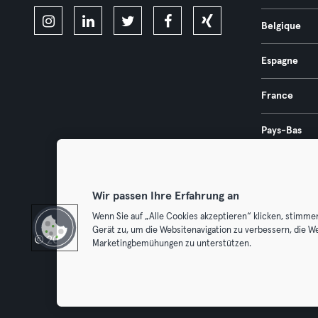
Belgique
Espagne
France
Pays-Bas
Portugal
Wir passen Ihre Erfahrung an
Wenn Sie auf „Alle Cookies akzeptieren“ klicken, stimme
Gerät zu, um die Websitenavigation zu verbessern, die W
© 2026 Urban Sports Group GmbH. All rights reserved.
Conditions g
Marketingbemühungen zu unterstützen.
Résilier l