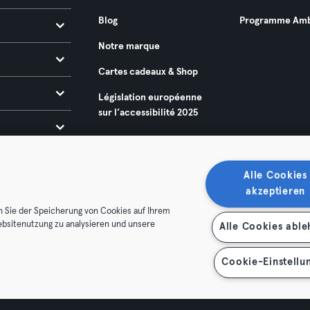
Blog
Programme Amb
Notre marque
Cartes cadeaux & Shop
Législation européenne
sur l’accessibilité 2025
Alle Cookies
akzeptieren
n Sie der Speicherung von Cookies auf Ihrem
ebsitenutzung zu analysieren und unsere
Alle Cookies abl
énérales
Politique de confidentialité
Mentions légales
es contrats ici
Se rétracter ici
Cookie-Einstellu