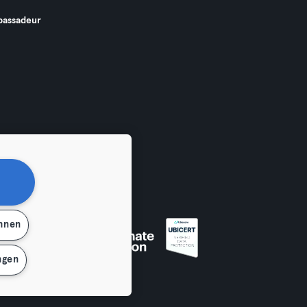
assadeur
ehnen
ngen