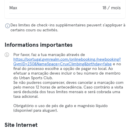
Max
18 / mois
Des limites de check-ins supplémentaires peuvent s'appliquer à
certains cours ou activités.
Informations importantes
Por favor, faz a tua marcação através de
https://portugal.gymrealm.com/onlinebooking/newbooking?
GymID=230&NameSpace=CruxClimbing&birthday=false
e no
final do processo escolhe a opção de pagar no local. Ao
efetuar a marcação deves incluir o teu número de membro
do Urban Sports Club.
Se não puderes comparecer, deves cancelar a marcação com
pelo menos 12 horas de antecedência. Caso contrário a visita
será deduzida dos teus limites mensais e será cobrada uma
taxa adicional.
Obrigatório o uso de pés de gato e magnésio líquido
(disponível para aluguer).
Site Internet