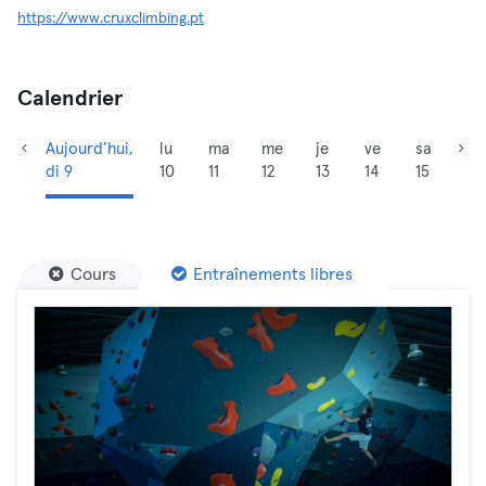
https://www.cruxclimbing.pt
Calendrier
Aujourd’hui,
lu
ma
me
je
ve
sa
di 9
10
11
12
13
14
15
Cours
Entraînements libres