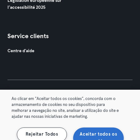
Législation européenne sur
l’accessibilité 2025
Service clients
Centre d'aide
© 2026 Urban Sports Group GmbH. All rights reserved.
Ao clicar em "Aceitar todos os cookies", concorda com o
Conditions générales
Politique de confidentialité
armazenamento de cookies no seu dispositivo para
melhorar a navegação no site, analisar a utilização do site e
Mentions légales
Résilier les contrats ici
ajudar nas nossas iniciativas de marketing.
Se rétracter ici
Rejeitar Todos
Aceitar todos os