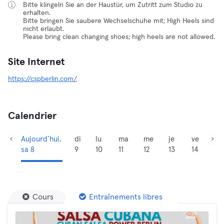
Bitte klingeln Sie an der Haustür, um Zutritt zum Studio zu
erhalten.
Bitte bringen Sie saubere Wechselschuhe mit; High Heels sind
nicht erlaubt.
Please bring clean changing shoes; high heels are not allowed.
Site Internet
https://cspberlin.com/
Calendrier
Aujourd’hui,
di
lu
ma
me
je
ve
sa 8
9
10
11
12
13
14
Cours
Entraînements libres