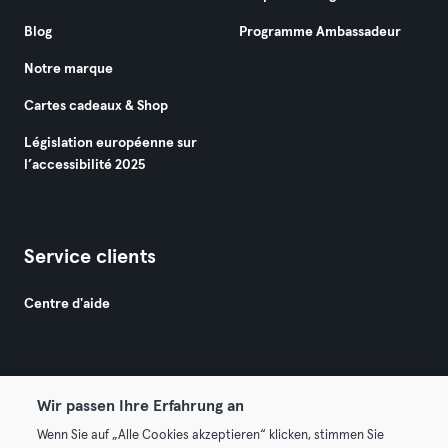
Blog
Programme Ambassadeur
Notre marque
Cartes cadeaux & Shop
Législation européenne sur
l’accessibilité 2025
Service clients
Centre d'aide
Wir passen Ihre Erfahrung an
Wenn Sie auf „Alle Cookies akzeptieren“ klicken, stimmen Sie
© 2026 Urban Sports Group GmbH. All rights reserved.