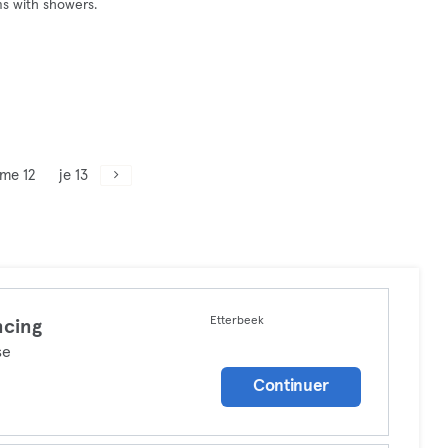
ms with showers.
me 12
je 13
Etterbeek
cing
se
Continuer