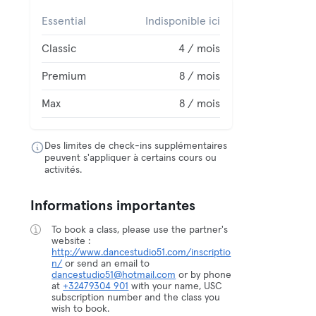
Essential
Indisponible ici
Classic
4 / mois
Premium
8 / mois
Max
8 / mois
Des limites de check-ins supplémentaires
peuvent s'appliquer à certains cours ou
activités.
Informations importantes
To book a class, please use the partner's
website :
http://www.dancestudio51.com/inscriptio
n/
or send an email to
dancestudio51@hotmail.com
or by phone
at
+32479304 901
with your name, USC
subscription number and the class you
wish to book.