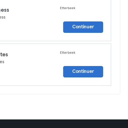
Etterbeek
ness
ess
Continuer
Etterbeek
ates
tes
Continuer