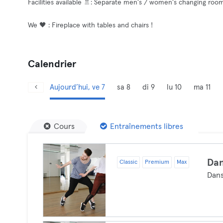
Facilities available 🚿: Separate men's / women's changing roo
We 🖤 : Fireplace with tables and chairs !
Calendrier
Aujourd’hui, ve 7
sa 8
di 9
lu 10
ma 11
Cours
Entraînements libres
Dan
Classic
Premium
Max
Dan